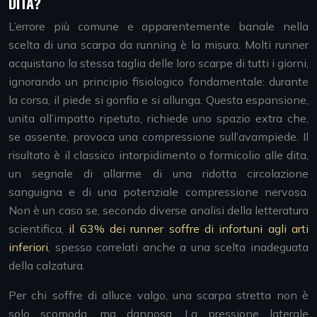
DITA?
L’errore più comune e apparentemente banale nella
scelta di una scarpa da running è la misura. Molti runner
acquistano la stessa taglia delle loro scarpe di tutti i giorni,
ignorando un principio fisiologico fondamentale: durante
la corsa, il piede si gonfia e si allunga. Questa espansione,
unita all’impatto ripetuto, richiede uno spazio extra che,
se assente, provoca una compressione sull’avampiede. Il
risultato è il classico intorpidimento o formicolio alle dita,
un segnale di allarme di una ridotta circolazione
sanguigna e di una potenziale compressione nervosa.
Non è un caso se, secondo diverse analisi della letteratura
scientifica,
il 63% dei runner soffre di infortuni agli arti
inferiori
, spesso correlati anche a una scelta inadeguata
della calzatura.
Per chi soffre di alluce valgo, una scarpa stretta non è
solo scomoda, ma dannosa. La pressione laterale