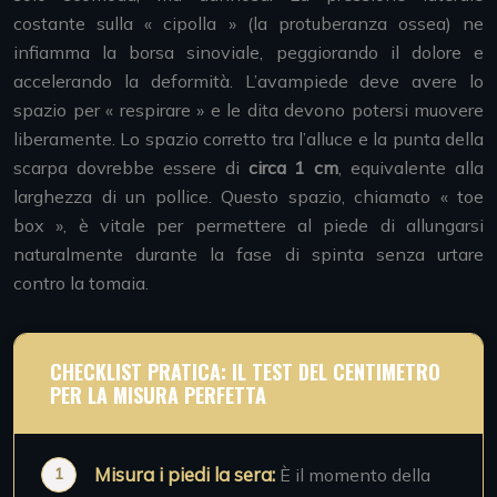
costante sulla « cipolla » (la protuberanza ossea) ne
infiamma la borsa sinoviale, peggiorando il dolore e
accelerando la deformità. L’avampiede deve avere lo
spazio per « respirare » e le dita devono potersi muovere
liberamente. Lo spazio corretto tra l’alluce e la punta della
scarpa dovrebbe essere di
circa 1 cm
, equivalente alla
larghezza di un pollice. Questo spazio, chiamato « toe
box », è vitale per permettere al piede di allungarsi
naturalmente durante la fase di spinta senza urtare
contro la tomaia.
CHECKLIST PRATICA: IL TEST DEL CENTIMETRO
PER LA MISURA PERFETTA
Misura i piedi la sera:
È il momento della